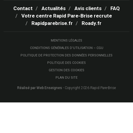
Contact
Actualités
Avis clients
FAQ
Votre centre Rapid Pare-Brise recrute
Rapidparebrise.fr
Roady.fr
MENTIONS LÉGALES
CONDITIONS GÉNÉRALES D’UTILISATION – CGU
POLITIQUE DE PROTECTION DES DONNÉES PERSONNELLES
POLITIQUE DES COOKIES
GESTION DES COOKIES
PLAN DU SITE
Réalisé par Web Enseignes
- Copyright 2026 Rapid Pare-Brise