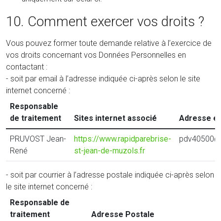
10. Comment exercer vos droits ?
Vous pouvez former toute demande relative à l’exercice de
vos droits concernant vos Données Personnelles en
contactant :
- soit par email à l’adresse indiquée ci-après selon le site
internet concerné :
Responsable
de traitement
Sites internet associé
Adresse él
PRUVOST Jean-
https://www.rapidparebrise-
pdv40500@
René
st-jean-de-muzols.fr
- soit par courrier à l’adresse postale indiquée ci-après selon
le site internet concerné :
Responsable de
traitement
Adresse Postale